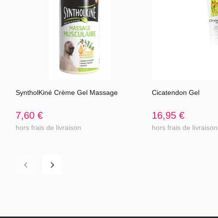
dont manganèse éléme
Vitamine C.............
Gélule végétale
%AR (Apports de r
Précautions
Ce produit est un 
vitamines. Les com
être utilisés comme
SyntholKiné Crème Gel Massage
Cicatendon Gel
Voir l'article
Voir 
dépasser la dose 
enceintes ou qui a
7,60 €
16,95 €
duodénal ou de calcu
hors frais de livraison
hors frais de livraison
Boîtage :
Boite de 120 gélul