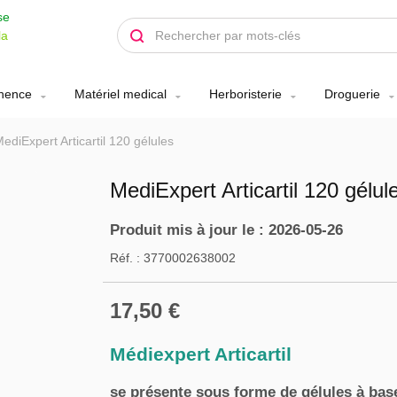
se
la
inence
Matériel medical
Herboristerie
Droguerie
ediExpert Articartil 120 gélules
MediExpert Articartil 120 gélul
Produit mis à jour le : 2026-05-26
Réf. :
3770002638002
17,50 €
Médiexpert Articartil
se présente sous forme de gélules à ba