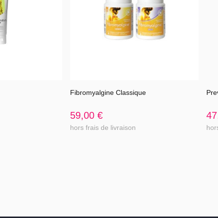
nt.................................2 mg..100%
................................40 mg..50%
éférence)
:
complément alimentaire à base de substances, d'extraits de plantes, d
pléments alimentaires doivent être utilisés dans le cadre d'un mode de
 substituts d'un régime équilibré et varié. Se conformer aux conseils d'u
Fibromyalgine Classique
Pre
l'article
Voir l'article
journalière recommandée. Tenir hors de portée des enfants. Déconseil
llaitent, aux enfants de moins de 12 ans ainsi qu'aux personnes souffra
59,00 €
47
l biliaire. A conserver à l'abri de la chaleur, de l a lumière et de l'humi
hors frais de livraison
hors
es