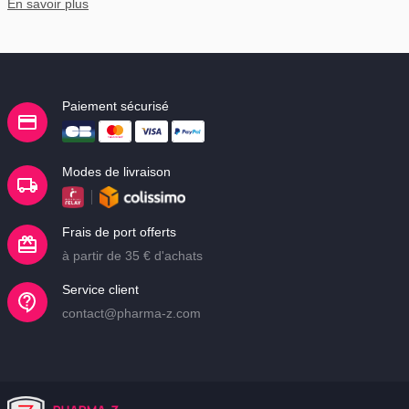
connectés Bewell.
En savoir plus
Paiement sécurisé
Modes de livraison
Frais de port offerts
à partir de 35 € d'achats
Service client
contact@pharma-z.com