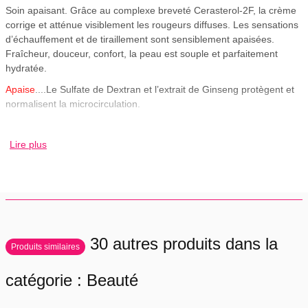
Soin apaisant. Grâce au complexe breveté Cerasterol-2F, la crème
corrige et atténue visiblement les rougeurs diffuses. Les sensations
d’échauffement et de tiraillement sont sensiblement apaisées.
Fraîcheur, douceur, confort, la peau est souple et parfaitement
hydratée.
Apaise
....Le Sulfate de Dextran et l’extrait de Ginseng protègent et
normalisent la microcirculation.
Protège
....Protège et renforce la barrière cutanée pour limiter
l'apparition de nouvelles rougeurs générées par les agressions
Lire plus
extérieures.
Hydrate
....Riche en Eau Thermale d'Uriage aux
propriétés hydratantes et apaisantes, cette crème hydrate et
apporte un confort immédiat et durable à la peau. Idéal pour
Visage
Résultats 73% des personnes constatent une diminution de leurs
rougeurs.
30 autres produits dans la
Produits similaires
Test d'usage sur 60 personnes. Questionnaire d'auto-évaluation.
Conseils
catégorie : Beauté
Appliquer matin et soir sur le visage parfaitement nettoyé et séché.