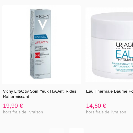
Principes actifs
Eau Thermale d’Uriage Cerasterol-2F Extrait de Ginseng Sulfate
de Dextran
Hypoallergénique Non comédogène
Produits complémentaires
ROSÉLIANE Soins de Teint Teinte Sable naturel ou Doré Peaux
sujettes aux rougeurs
ROSÉLIANE Fluide Dermo-Nettoyant Soin nettoyant Peaux sujettes
aux rougeurs
Tube de 40 ml.
Vichy LiftActiv Soin Yeux H.A Anti Rides
Eau Thermale Baume Fo
Raffermissant
19,90 €
14,60 €
hors frais de livraison
hors frais de livraison