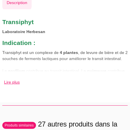
Description
Transiphyt
Laboratoire Herbesan
Indication :
Transiphyt est un complexe de
4 plantes
, de levure de bière et de 2
souches de ferments lactiques pour améliorer le transit intestinal.
Le
psyllium
contribue au transit intestinal. La
guimauve
contribue
au bien-être digestif. La levure de bière et les ferments lactiques :
Lire plus
souches bifidobacterium bifidum et lactobacillus acidophilus. La
chicorée
et le
romarin
complètent le phytocomplexe.
Conseils d'utilisation:
Prendre 4 gélules minimum par jour avec un grand verre d'eau,
jusqu'à 7 gélules pour un effet optimal.
27 autres produits dans la
Produits similaires