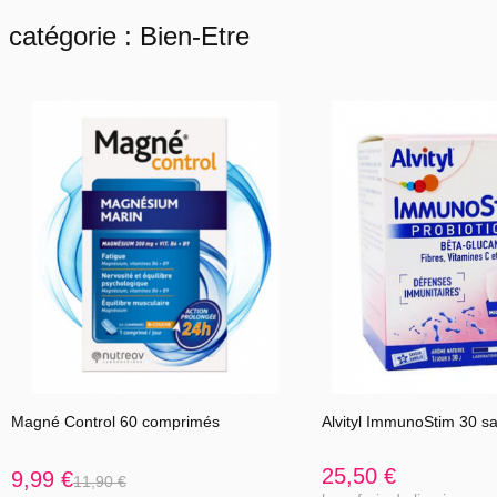
Précautions d'emploi:
catégorie : Bien-Etre
Déconseillé aux femmes enceintes et allaitantes, ainsi qu'aux
enfants de moins de 12 ans. Déconseillé en cas de prise
concomitante de médicaments. Déconseillé en cas d’obstructions
œsophagiennes et de maladie gastro-intestinale. Déconseillé en cas
de problème de déglutition, en cas d'alitement ou en l'absence
d'une quantité adéquate de liquide lors de l'ingestion de ce produit
car risque de suffocation.
Consultez votre médecin en cas de maladie des voies biliaires et
hépatiques, en cas de diabète et avant tout usage.
Déconseillé en cas d'allergie aux plantes de la famille des
Composées.
Il est recommandé de respecter les doses conseillées, de veiller à
avoir une alimentation variée et équilibrée et un mode de vie sain.
Magné Control 60 comprimés
Alvityl ImmunoStim 30 s
Tenir hors de la portée des jeunes enfants.
25,50 €
9,99 €
11,90 €