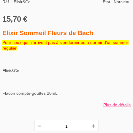
Réf. :
Elixir&Co
État :
Nouveau
15,70 €
Elixir Sommeil Fleurs de Bach
Pour ceux qui n'arrivent pas à s'endormir ou à dormir d'un sommeil
régulier
Elixir&Co
Flacon compte-gouttes 20mL
Plus de détails