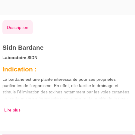
Description
Sidn Bardane
Laboratoire SIDN
Indication :
La bardane est une plante intéressante pour ses propriétés
purifiantes de l'organisme. En effet, elle facilite le drainage et
stimule l'élimination des toxines notamment par les voies cutanées.
La bardane sera intéressante pour améliorer la qualité de la peau.
La bardane est utile aussi en cas de peau à tendance grasse.
Lire plus
Conseils d'utilisation: