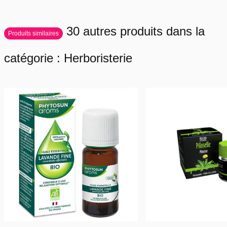
1 à 2 gélules par jour à avaler avec un grand verre d'eau en dehors
des repas. Ce complément alimentaire est à utiliser dans le cadre
d'une alimentation équilibrée et variée. Il ne doit pas se substituer à
30 autres produits dans la
un mode de vie sain.
Produits similaires
catégorie : Herboristerie
Composition :
Bardane 'Arctium lappa' (200 mg d'extrait de racine titré à 1,8 % en
polyphénols).
Boîtage:
Boîte de 30 gélules microgranules