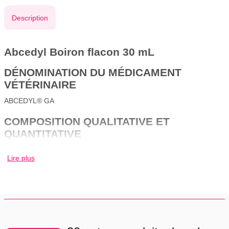
Description
Abcedyl Boiron flacon 30 mL
DÉNOMINATION DU MÉDICAMENT
VÉTÉRINAIRE
ABCEDYL® GA
COMPOSITION QUALITATIVE ET
QUANTITATIVE
Un mL contient :
Lire plus
Substance(s) active(s) :
Pyrogenium 7 CH
Hepar sulfur 7 CH
Silicea 7 CH
Calcarea sulfurica 7 CH
Echinacea angustifolia 3 CH
Belladonna 5 CH