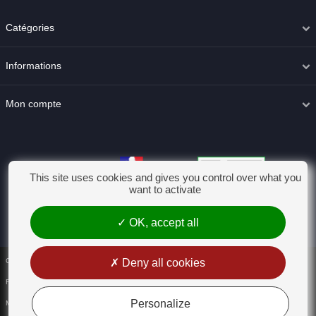
PROPRIÉTÉS PHARMACOLOGIQUES
Catégories
Médicament homéopathique associant plusieurs souches dont les
propriétés, dans l'indication proposée, sont reconnues par les
Informations
matières médicales homéopathiques.
INFORMATIONS PHARMACEUTIQUES
Mon compte
Liste des excipients
Ethanol à 15 %
Incompatibilités majeures
This site uses cookies and gives you control over what you
want to activate
Non connues.
Durée de conservation
OK, accept all
Durée de conservation du médicament vétérinaire tel que
conditionné pour la vente : 5 ans.
Conditions générales de vente
Deny all cookies
Rétractation
Précautions particulières de conservation
Personalize
Mentions légales
A conserver à une température ne dépassant pas 25°C.