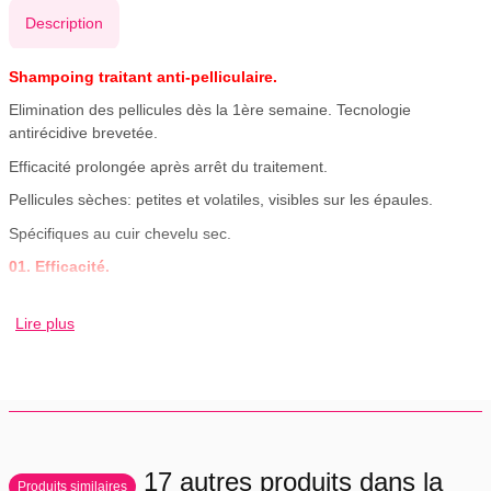
Description
Shampoing traitant anti-pelliculaire.
Elimination des pellicules dès la 1ère semaine. Tecnologie
antirécidive brevetée.
Efficacité prolongée après arrêt du traitement.
Pellicules sèches: petites et volatiles, visibles sur les épaules.
Spécifiques au cuir chevelu sec.
01. Efficacité.
Brillance et tonicité immédiates et durables.
Lire plus
02. Utilisation.
Utiliser à chaque lavage pendant 3 semaines, puis 1 fois par
semaine en alternance avec un shampoing doux.
Eviter le contact avec les yeux et la peau endommagée.
03. Actifs.
17 autres produits dans la
Produits similaires
Le Disulfure de Sélénium est un actif anti-fongique, son action est