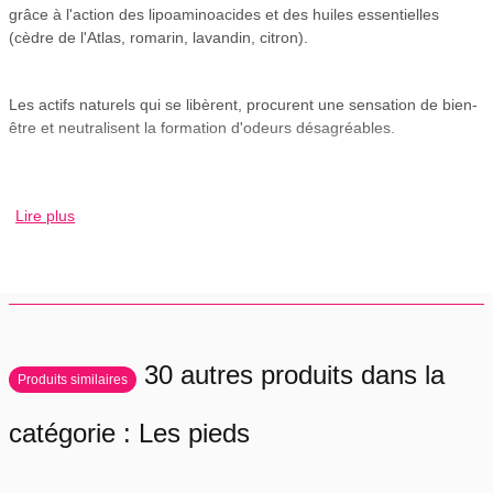
grâce à l'action des lipoaminoacides et des huiles essentielles
(cèdre de l'Atlas, romarin, lavandin, citron).
Les actifs naturels qui se libèrent, procurent une sensation de bien-
être et neutralisent la formation d'odeurs désagréables.
Ils délassent agréablement et laissent la peau douce, désodorisée
Lire plus
et discrétement parfumée.
Indications :
- Pieds à très forte transpiration.
30 autres produits dans la
Produits similaires
- Odeurs désagréables.
catégorie : Les pieds
- Prévention du développement microbien (mycoses).