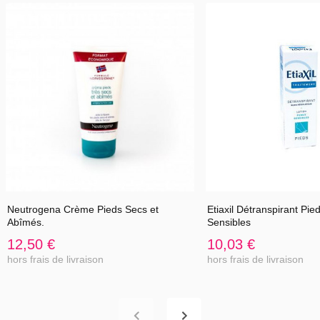
Conseils d'utilisation :
Mettre un galet Akileïne dans 5 litres d'eau, immerger
immédiatement les pieds pour profiter au mieux de l'effet bénéfique
de l'effervescence (10 à 15 minutes). Ne pas rincer, bien sécher
entre les orteils.
Boîte de 7 galets.
Neutrogena Crème Pieds Secs et
Etiaxil Détranspirant Pi
Abîmés.
Sensibles
12,50 €
10,03 €
hors frais de livraison
hors frais de livraison