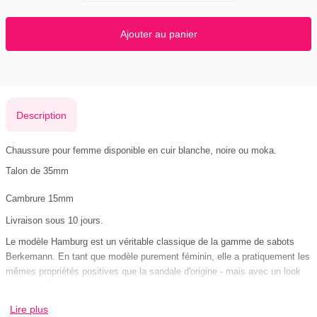
Ajouter au panier
Description
Chaussure pour femme disponible en cuir blanche, noire ou moka.
Talon de 35mm
Cambrure 15mm
Livraison sous 10 jours.
Le modèle Hamburg est un véritable classique de la gamme de sabots
Berkemann. En tant que modèle purement féminin, elle a pratiquement les
mêmes propriétés positives que la sandale d'origine - mais avec un look
vraiment féminin.
Les tiges clouées représentent un savoir-faire de qualité, tandis que la
Lire plus