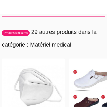
silhouette mince et féminine de la semelle en bois de peuplier avec un
talon de 35 mm assure un chic intemporel et une apparence féminine.
Comme pour la plupart des modèles en bois Berkemann, «pas à pas
actif» s'applique! Parce qu'avec la fonction de préhension liée au design,
ces modèles entraînent les muscles du pied et du mollet de manière
ciblée et ludique - à chaque pas.
29 autres produits dans la
Produits similaires
catégorie : Matériel medical