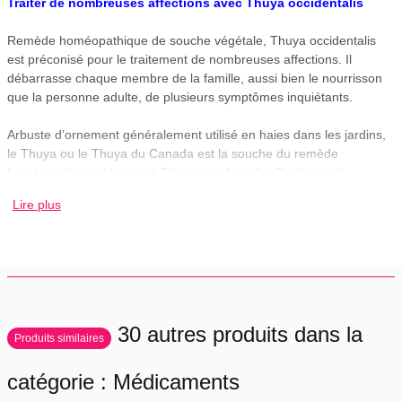
Traiter de nombreuses affections avec Thuya occidentalis
Remède homéopathique de souche végétale, Thuya occidentalis
est préconisé pour le traitement de nombreuses affections. Il
débarrasse chaque membre de la famille, aussi bien le nourrisson
que la personne adulte, de plusieurs symptômes inquiétants.
Arbuste d’ornement généralement utilisé en haies dans les jardins,
le Thuya ou le Thuya du Canada est la souche du remède
homéopathique dénommé Thuya occidentalis. On obtient la
souche-mère en recueillant idéalement au printemps des rameaux
Lire plus
de cette plante. Appartenant à la famille des Cupressaceae, le
Thuya du Canada encore appelé « arbre de la vie » ou « cèdre
blanc » est une plante connue et prisée pour la persistance de son
feuillage vert. Si les indiens l’utilisent depuis longtemps contre le
scorbut, cette plante possède un champ d’application thérapeutique
beaucoup plus large de par le truchement des méthodes et des
recherches homéopathiques.
30 autres produits dans la
Produits similaires
ORL et pneumologie
catégorie : Médicaments
Thuya occidentalis est indiqué dans le traitement de plusieurs