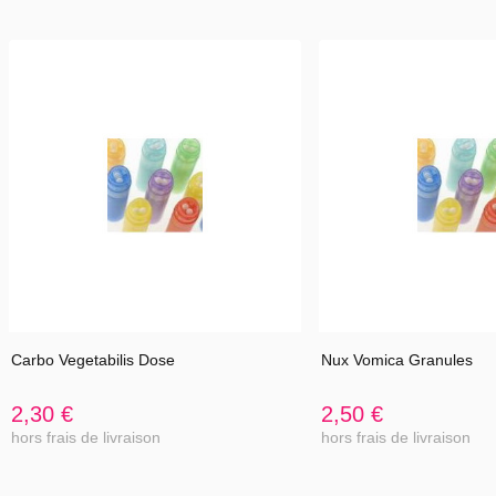
anomalies se manifestant au niveau des sinus, des oreilles, du nez
et de la gorge. Ainsi, les sinusites chroniques, les otites, les angines
et les rhinopharyngites sont efficacement traités avec Thuya
occidentalis. Ce remède est aussi préconisé en cas d’asthme
s’aggravant avec le froid, les bronchites à répétition ou chroniques.
Les troubles de l’audition sont aussi résorbés au moyen de ce
remède.
Dermatologie, urologie, gynécologie
Ce remède est conseillé pour les cas d’éruptions cutanées comme
les pustules, les vésicules et les papules, et on l’utilise également
pour les cellulites et les verrues. Que les verrues soient localisées
au niveau de la plante du pied, des orteils, des doigts ou qu’il
s’agisse de condylome annal ou bien génital provoqué par le
Carbo Vegetabilis Dose
Nux Vomica Granules
papillomavirus humain, le traitement homéopathique effectué avec
Thuya occidentalis est efficace.
2,30 €
2,50 €
Thuya occidentalis permet de soigner plusieurs pathologies
hors frais de livraison
hors frais de livraison
gynécologiques, urologiques et obstétriques. On peut citer entre
autres l’écoulement vaginal irritant d’aspect blanchâtre (leucorrhée
ou pertes blanches), la blennorragie, les cystites, les abcès dans la