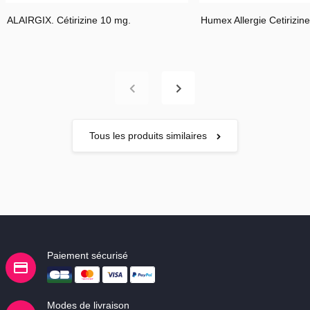
ALAIRGIX. Cétirizine 10 mg.
Humex Allergie Cetirizine
2. QUELLES SONT LES INFORMATIONS A CONNAITRE AVANT
D'UTILISER HUMEX RHUME DES FOINS A LA BECLOMETASONE
50 microgrammes/dose, suspension pour pulvérisation nasale en
flacon ?
3. COMMENT UTILISER HUMEX RHUME DES FOINS A LA
BECLOMETASONE 50 microgrammes/dose, suspension pour
Tous les produits similaires
pulvérisation nasale en flacon ?
4. QUELS SONT LES EFFETS INDESIRABLES EVENTUELS ?
5. COMMENT CONSERVER HUMEX RHUME DES FOINS A LA
BECLOMETASONE 50 microgrammes/dose, suspension pour
Paiement sécurisé
pulvérisation nasale en flacon ?
Modes de livraison
6. INFORMATIONS SUPPLEMENTAIRES