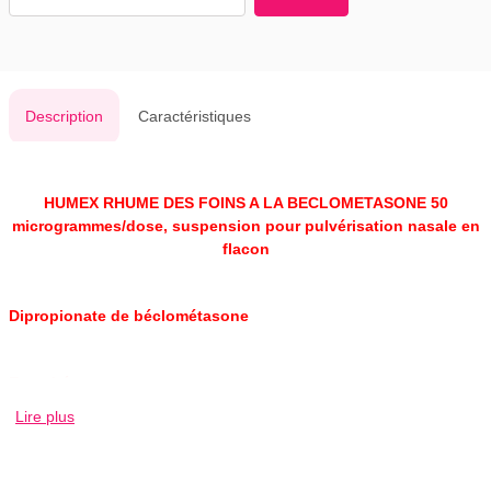
Description
Caractéristiques
HUMEX RHUME DES FOINS A LA BECLOMETASONE 50
microgrammes/dose, suspension pour pulvérisation nasale en
flacon
Dipropionate de béclométasone
Encadré
Lire plus
Veuillez lire attentivement cette notice avant d'utiliser ce
médicament. Elle contient des informations importantes pour