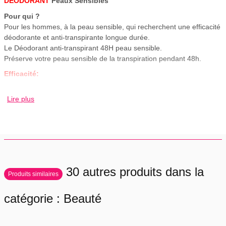
DÉODORANT
Peaux Sensibles
Pour qui ?
Pour les hommes, à la peau sensible, qui recherchent une efficacité
déodorante et anti-transpirante longue durée.
Le Déodorant anti-transpirant 48H peau sensible.
Préserve votre peau sensible de la transpiration pendant 48h.
Efficacité:
Sa formule aux actifs anti-transpirants et oligo-zinc apaisants régule
la transpiration et apaise votre peau des inconforts pendant 48h.
Lire plus
Efficacité déodorante et anti-transpirant pendant 48h*.
Frais et doux à l’application.
Tolérance optimale, sans trace blanche sur la peau.
*Test instrumental.
Tolérance:
SANS PARABEN, sa formulation hypoallergénique respecte votre
30 autres produits dans la
peau sensible pour une tolérance optimale.
Produits similaires
Sans parfum, sans alcool.
catégorie : Beauté
Plaisir:
Ce soin vous apporte douceur et fraîcheur pendant 48h.
Grâce au Roll-On, son application est facile et rapide.