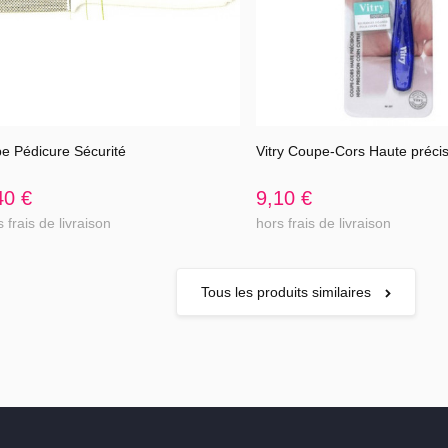
e Pédicure Sécurité
Vitry Coupe-Cors Haute préci
Voir l'article
Voir l'article
40 €
9,10 €
 frais de livraison
hors frais de livraison
Tous les produits similaires