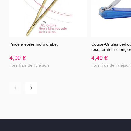
Pince à épiler mors crabe.
Coupe-Ongles pédicu
Voir l'article
Voir 
récupérateur d'ongle
4,90 €
4,40 €
hors frais de livraison
hors frais de livraison