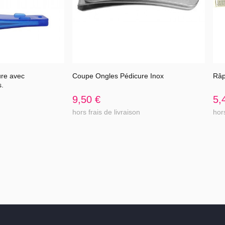
re avec
Coupe Ongles Pédicure Inox
Râp
l'article
Voir l'article
s.
9,50 €
5,
hors frais de livraison
hors