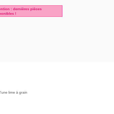
ention : dernières pièces
ponibles !
d'une lime à grain