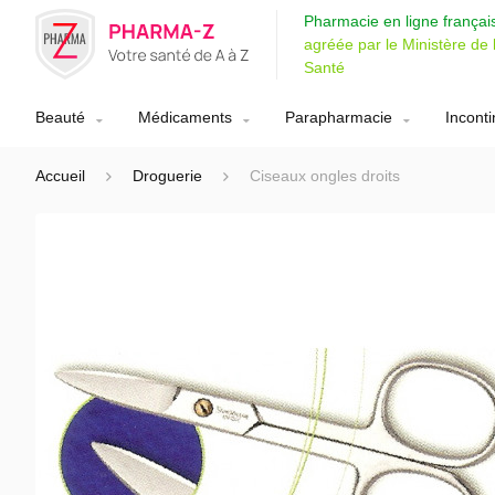
Pharmacie en ligne françai
agréée par le Ministère de 
Santé
Beauté
Médicaments
Parapharmacie
Incont
Accueil
Droguerie
Ciseaux ongles droits