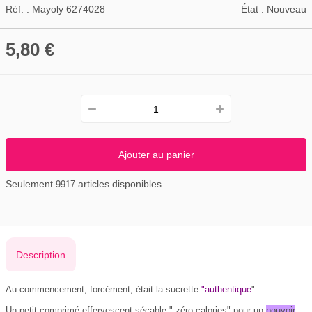
Réf. :
Mayoly 6274028
État :
Nouveau
5,80 €
Ajouter au panier
Seulement
articles disponibles
9917
Description
Au commencement, forcément, était la sucrette
"authentique
".
Un petit comprimé effervescent sécable " zéro calories" pour un
pouvoir