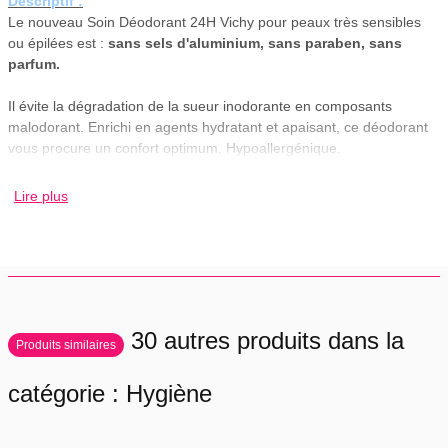
Descriptif :
Le nouveau Soin Déodorant 24H Vichy pour peaux très sensibles
ou épilées est :
sans sels d'aluminium, sans paraben, sans
parfum.
Il évite la dégradation de la sueur inodorante en composants
malodorant. Enrichi en agents hydratant et apaisant, ce déodorant
vous procure un confort optimum. Hypoallergénique.
Indication :
Lire plus
Transpiration des aisselles des peaux très sensibles ou épilées.
Conseil d'utilisation
:
Appliquer en couche fine, sur une peau propre et sèche.
Actifs principaux :
30 autres produits dans la
Eau Thermale de Vichy.
Produits similaires
Formulation complète :
catégorie : Hygiène
Aqua, Alcohol Denat., Zinc Gluconate, Glycerin, Citric Acid,
Hydroxyethylcellulose, Nymphaea Alba Extract/Nymphaea Alba
Flower Extract, Sodium Palmitoyl Proline.