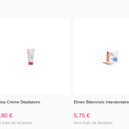
oma, disodium
rcoal powder,
line Crème Dépilatoire.
Elmex Bâtonnets Interdentaire
Voir l'article
Voir l'article
,80 €
5,75 €
 frais de livraison
hors frais de livraison