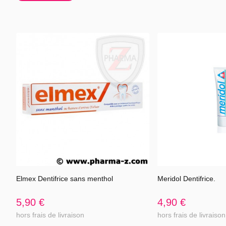
Précautions
Ne pas avaler. Ne p
Compositio
aqua, sorbitol, hy
pyrophosphate, cel
limonene, CI 7726
Contient du fluoru
Tube de 75mL
Elmex Dentifrice sans menthol
Meridol Dentifrice.
Voir l'article
Voir 
5,90 €
4,90 €
hors frais de livraison
hors frais de livraison