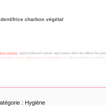
 dentifrice charbon végétal
bon végétal,
agent polissant natuel, agit jusque dans les sillons les plus
extra doux et un nettoyage en profondeur
. La
silice hydratée contribue 
 et des tâches
. Le fluor protége l'émail des dents. Son parfum menthol
e de fraicheur.
ilisation:
se laver les dents 2 fois par jour.
atégorie : Hygiène