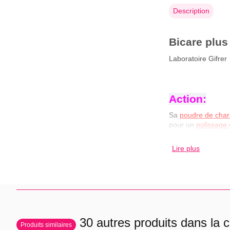
Description
Bicare plus
Laboratoire Gifrer
Action:
Sa
poudre de char
pour un
polissage 
la plaque dentaire
sensation immédiat
Lire plus
Conseil d'ut
Il est conseillé de 
30 autres produits dans la c
Produits similaires