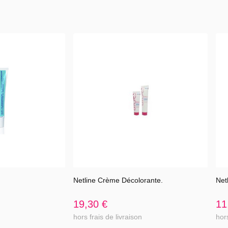
 d'emploi:
as utiliser chez l'enfant de 6 ans ou moins.
n:
drated silicea, tetrapotassium pyrophosphate, sodium lauryl, PEG-8, ar
lulose gum, sodium fluoride, sodium saccharin, sodium benzoate, cha
8:1
re de sodium (soit 1450 ppm de fluor)
Netline Crème Décolorante.
Net
l'article
Voir l'article
19,30 €
11
hors frais de livraison
hors