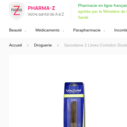
Pharmacie en ligne françai
agréée par le Ministère de 
Santé
Beauté
Médicaments
Parapharmacie
Incont
Accueil
Droguerie
Sanodiane 2 Limes Corindon Doubl