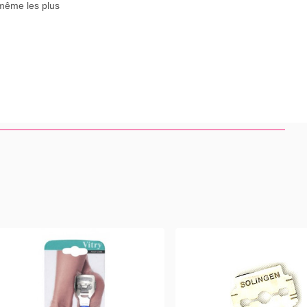
 même les plus
e, puis le grain le