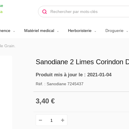
se
la
inence
Matériel medical
Herboristerie
Droguerie
e Grain.
Sanodiane 2 Limes Corindon D
Produit mis à jour le : 2021-01-04
Réf. :
Sanodiane 7245437
3,40 €