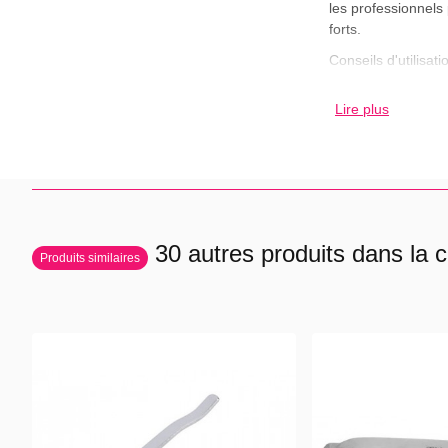
les professionnels
forts.
Conseils d'utilisatio
Limer les ongles de 
Lire plus
plus fin pour parfai
Conditionnement :
Boite de 2 limes.
30 autres produits dans la c
Produits similaires