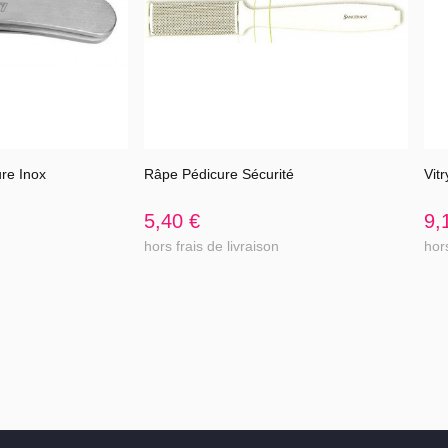
re Inox
Râpe Pédicure Sécurité
Vit
l'article
Voir l'article
5,40 €
9,
hors frais de livraison
hors