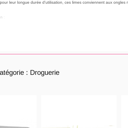
 pour leur longue durée d'utilisation, ces limes conviennent aux ongles
n :
l'extérieur vers le centre. Utiliser d'abord le grain le plus gros de la lim
re le poli.
atégorie : Droguerie