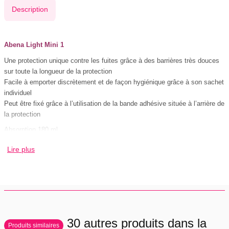
Description
Abena Light Mini 1
Une protection unique contre les fuites grâce à des barrières très douces
sur toute la longueur de la protection
Facile à emporter discrètement et de façon hygiénique grâce à son sachet
individuel
Peut être fixé grâce à l’utilisation de la bande adhésive située à l’arrière de
la protection
Absorption 180 ml.
Dimensions 10X22 cm.
Lire plus
Unités par sachet: 20
10 sachets par carton soit 200 unités.
Vendu uniquement par carton au prix de 42€ le carton,
soit 4.2€ le sachet,
30 autres produits dans la
soit 0.21€ l'Abrisan
Produits similaires