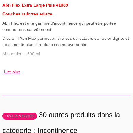
Abri Flex Extra Large Plus 41089
Couches culottes adulte.
Abri Flex est une gamme d'incontinence qui peut être portée
comme un sous-vêtement.
Discret, l'Abri Flex permet ainsi à ses utilisateurs de rester digne, et
de se sentir plus libre dans ses mouvements.
Absorption: 1600 ml
Tour de hanche: 130/170
14 Abri Flex par sachet
Lire plus
6 sachets par carton soit 84 unités.
Produit vendu uniquement par carton.
soit 1.3€ TTC l'Abri-Flex.
Sans frais de port pour la France métropolitaine
30 autres produits dans la
Produits similaires
catégorie : Incontinence