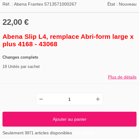
Réf. :
Abena Frantex 5713571000267
État :
Nouveau
22,00 €
Abena Slip L4, remplace Abri-form large x
plus 4168 - 43068
Changes complets
18 Unités par sachet
Plus de détails
Ajouter au panier
Seulement
articles disponibles
En stock
9971