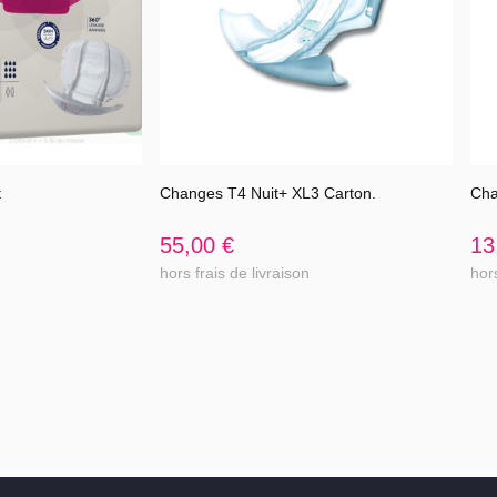
t
Changes T4 Nuit+ XL3 Carton.
Cha
l'article
Voir l'article
55,00 €
13
hors frais de livraison
hors