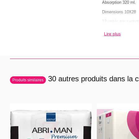
Absorption 320 ml.
Dimensions 10X28
12 unités par sachet
soit 2.17€ le sachet,
Lire plus
soit 0.18€ l'AbriSan.
Prix TTC.
30 autres produits dans la c
Produits similaires